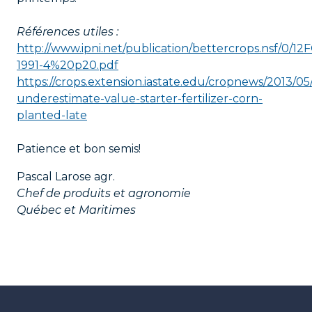
Références utiles :
http://www.ipni.net/publication/bettercrops.nsf/
1991-4%20p20.pdf
https://crops.extension.iastate.edu/cropnews/2013/05
underestimate-value-starter-fertilizer-corn-
planted-late
Patience et bon semis!
Pascal Larose agr.
Chef de produits et agronomie
Québec et Maritimes