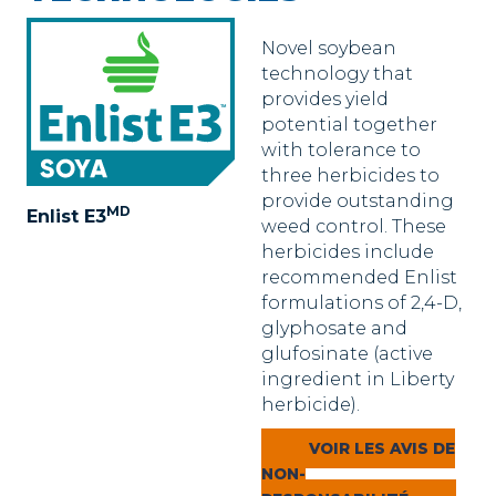
Novel soybean
technology that
provides yield
potential together
with tolerance to
three herbicides to
provide outstanding
MD
Enlist E3
weed control. These
herbicides include
recommended Enlist
formulations of 2,4-D,
glyphosate and
glufosinate (active
ingredient in Liberty
herbicide).
VOIR LES AVIS DE
NON-