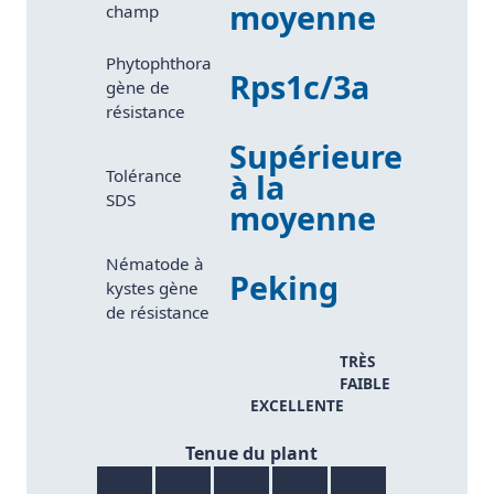
moyenne
champ
Phytophthora
Rps1c/3a
gène de
résistance
Supérieure
Tolérance
à la
SDS
moyenne
Nématode à
Peking
kystes gène
de résistance
TRÈS
FAIBLE
EXCELLENTE
8/9
Tenue du plant