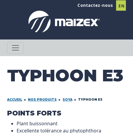
Passer au contenu
Contactez-nous
EN
TYPHOON E3
ACCUEIL
NOS PRODUITS
SOYA
TYPHOON E3
PRODCUT INFORMATION
POINTS FORTS
Plant buissonnant
Excellente tolérance au phytophthora