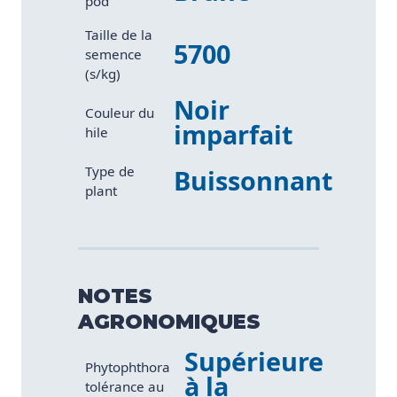
pod
Taille de la
5700
semence
(s/kg)
Noir
Couleur du
imparfait
hile
Type de
Buissonnant
plant
NOTES
AGRONOMIQUES
Supérieure
Caractéristique
Valeur
Phytophthora
à la
tolérance au