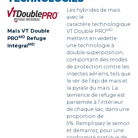
Les hybrides de maïs
avec le
caractère technologique
MD
Maïs VT Double
VT Double PRO
MD
mettent en vedette
PRO
Refuge
MD
une technologie à
Intégral
double superposition,
comportant des modes
de protection contre les
insectes aériens, tels que
le ver de l’épi de maïs et
la pyrale du maïs. La
semence de refuge est
parsemée à l’intérieur
de chaque sac, dans une
proportion de
5%. Remplissez le semoir
et démarrez, pour une
conformité pratique de