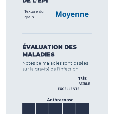
DE L’ÉPI
Caractéristique
Valeur
Texture du
Moyenne
grain
ÉVALUATION DES
MALADIES
Notes de maladies sont basées
sur la gravité de l'infection.
TRÈS
FAIBLE
EXCELLENTE
6/9
Anthracnose