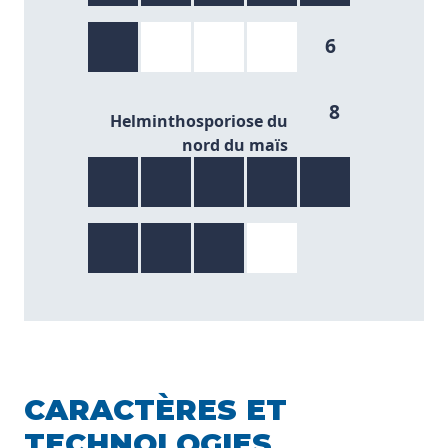
6
8/9
8
Helminthosporiose du
nord du maïs
CARACTÈRES ET
TECHNOLOGIES