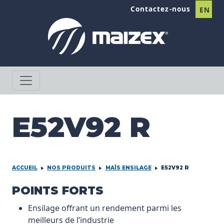
Passer au contenu
Contactez-nous
EN
E52V92 R
ACCUEIL
NOS PRODUITS
MAÏS ENSILAGE
E52V92 R
PRODCUT INFORMATION
POINTS FORTS
Ensilage offrant un rendement parmi les
meilleurs de l’industrie