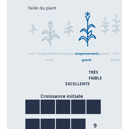
Taille 2
Taille 4
T
Taille 1
Taille 3
Taille 5
Taille du plant
court
moyennement-
moyen
moyennement-
grand
très-
court
grand
grand
TRÈS
FAIBLE
EXCELLENTE
9/9
Croissance initiale
9